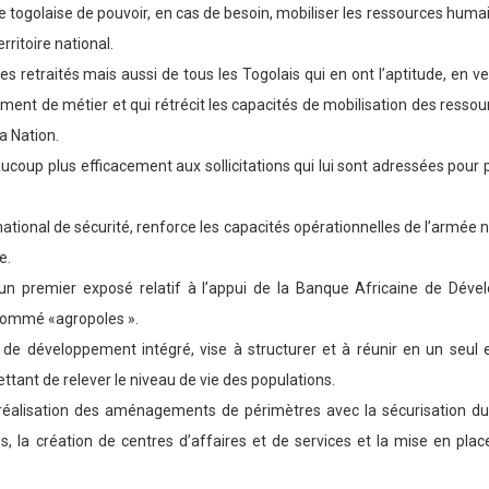
ée togolaise de pouvoir, en cas de besoin, mobiliser les ressources hum
rritoire national.
s retraités mais aussi de tous les Togolais qui en ont l’aptitude, en vert
ment de métier et qui rétrécit les capacités de mobilisation des ressour
a Nation.
coup plus efficacement aux sollicitations qui lui sont adressées pour p
f national de sécurité, renforce les capacités opérationnelles de l’armée 
e.
i un premier exposé relatif à l’appui de la Banque Africaine de Dév
nommé «agropoles ».
e de développement intégré, vise à structurer et à réunir en un seul e
ttant de relever le niveau de vie des populations.
 réalisation des aménagements de périmètres avec la sécurisation du 
, la création de centres d’affaires et de services et la mise en plac