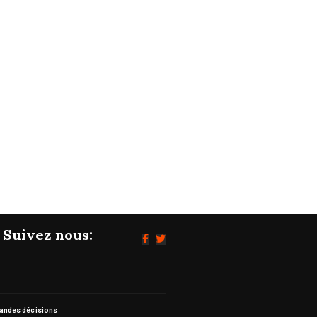
POLITIQUE
Les grandes décisions du Conseil des
ministres...
05/08/2026
Suivez nous:
randes décisions