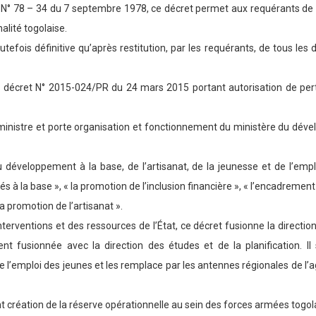
 N° 78 – 34 du 7 septembre 1978, ce décret permet aux requérants de po
alité togolaise.
outefois définitive qu’après restitution, par les requérants, de tous les 
le décret N° 2015-024/PR du 24 mars 2015 portant autorisation de pert
ministre et porte organisation et fonctionnement du ministère du dével
 du développement à la base, de l’artisanat, de la jeunesse et de l’emp
 la base », « la promotion de l’inclusion financière », « l’encadreme
a promotion de l’artisanat ».
interventions et des ressources de l’État, ce décret fusionne la directio
nt fusionnée avec la direction des études et de la planification. Il 
l’emploi des jeunes et les remplace par les antennes régionales de l’
t création de la réserve opérationnelle au sein des forces armées togol