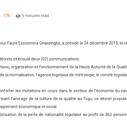
176
6 minutes read
ieur Faure Essozimna Gnassingbé, a présidé le 24 décembre 2015, la 
) décrets et écouté deux (02) communications.
butions, organisation et fonctionnement de la Haute Autorité de la Qual
 de la normalisation, l’agence togolaise de métrologie, le comité togola
nforter les mutations en cours dans le secteur de l’économie du savo
isant l’ancrage de la culture de la qualité au Togo, ce décret propul
eloppement économique et social.
orisation de la perte de nationalité togolaise au profit de 362 perso