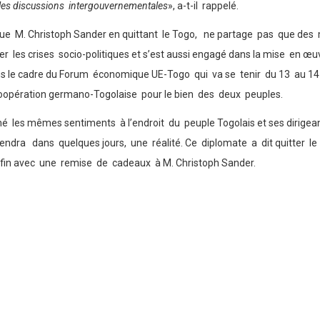
les discussions intergouvernementales
», a-t-il rappelé.
 M. Christoph Sander en quittant le Togo, ne partage pas que des mo
er les crises socio-politiques et s’est aussi engagé dans la mise en 
 le cadre du Forum économique UE-Togo qui va se tenir du 13 au 14 ju
coopération germano-Togolaise pour le bien des deux peuples.
les mêmes sentiments à l’endroit du peuple Togolais et ses dirigeants
dra dans quelques jours, une réalité. Ce diplomate a dit quitter le T
is fin avec une remise de cadeaux à M. Christoph Sander.