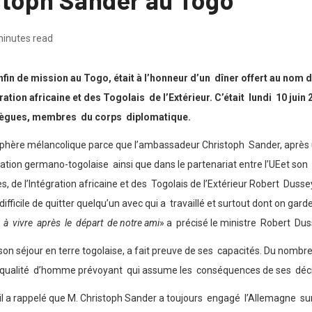
minutes read
n de mission au Togo, était à l’honneur d’un dîner offert au nom du
tion africaine et des Togolais de l’Extérieur. C’était lundi 10 juin 
llègues, membres du corps diplomatique.
mosphère mélancolique parce que l’ambassadeur Christoph Sander, après
ation germano-togolaise ainsi que dans le partenariat entre l’UEet so
de l’Intégration africaine et des Togolais de l’Extérieur Robert Dussey.
difficile de quitter quelqu’un avec qui a travaillé et surtout dont on gard
et à vivre après le départ de notre ami
» a précisé le ministre Robert Dus
n séjour en terre togolaise, a fait preuve de ses capacités. Du nombre de
 sa qualité d’homme prévoyant qui assume les conséquences de ses déci
il a rappelé que M. Christoph Sander a toujours engagé l’Allemagne sur