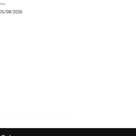
POLITIQUE
Les grandes décisions du Conseil de
ministres...
05/08/2026