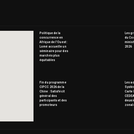
Politique de la
Les g
concurrence en
du Co
Afrique de l’Ouest :
minist
Lomé accueille un
2026
séminaire pour des
marchés plus
équitables
Fin du programme
Les ac
CIPCC 2026 de la
Systè
Chine : Satisfécit
Carte 
général des
CEDEA
participants et des
deuxi
promoteurs
zonal