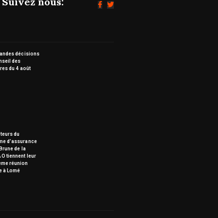
Suivez nous:
randes décisions
nseil des
res du 4 août
teurs du
me d’assurance
Brune de la
O tiennent leur
ème réunion
e à Lomé