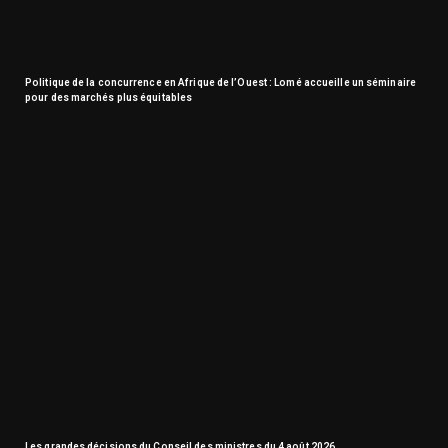
Politique de la concurrence en Afrique de l’Ouest : Lomé accueille un séminaire
pour des marchés plus équitables
Les grandes décisions du Conseil des ministres du 4 août 2026