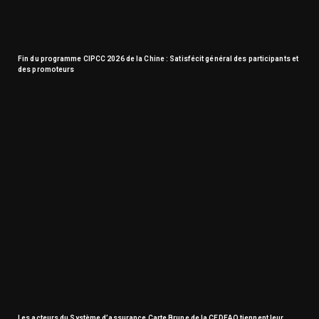
Fin du programme CIPCC 2026 de la Chine : Satisfécit général des participants et
des promoteurs
Les acteurs du Système d’assurance Carte Brune de la CEDEAO tiennent leur