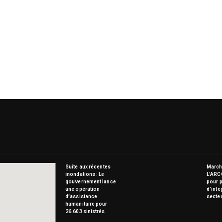
Suite aux récentes
Marché
inondations : Le
L’ARC
gouvernement lance
pour p
une opération
d’inté
d’assistance
secte
humanitaire pour
26.603 sinistrés