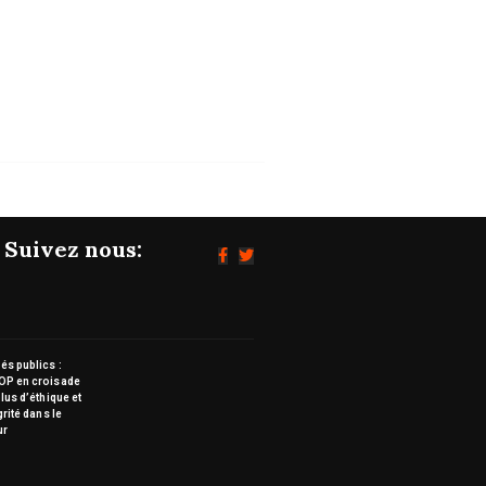
Suivez nous:
s publics :
OP en croisade
lus d’éthique et
grité dans le
ur