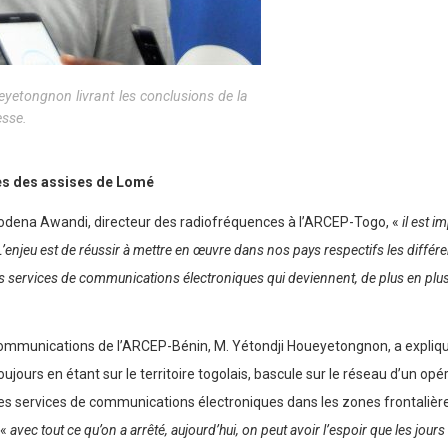
yetongnon livrant les conclusions de la
esse.
ues des assises de Lomé
 Modena Awandi, directeur des radiofréquences à l’ARCEP-Togo, «
il est 
L’enjeu est de réussir à mettre en œuvre dans nos pays respectifs les diffé
s services de communications électroniques qui deviennent, de plus en plus, 
ocommunications de l’ARCEP-Bénin, M. Yétondji Houeyetongnon, a expliqu
ujours en étant sur le territoire togolais, bascule sur le réseau d’un opé
des services de communications électroniques dans les zones frontalières
’«
avec tout ce qu’on a arrêté, aujourd’hui, on peut avoir l’espoir que les jour