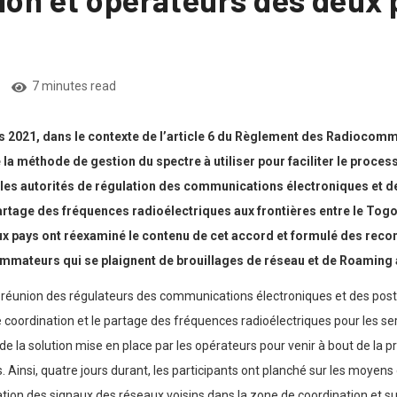
7 minutes read
ars 2021, dans le contexte de l’article 6 du Règlement des Radioc
e la méthode de gestion du spectre à utiliser pour faciliter le proc
 les autorités de régulation des communications électroniques et de
rtage des fréquences radioélectriques aux frontières entre le Togo e
eux pays ont réexaminé le contenu de cet accord et formulé des rec
ommateurs qui se plaignent de brouillages de réseau et de Roaming 
e réunion des régulateurs des communications électroniques et des post
 de coordination et le partage des fréquences radioélectriques pour les s
 de la solution mise en place par les opérateurs pour venir à bout de la
. Ainsi, quatre jours durant, les participants ont planché sur les moyens d
tion des signaux des réseaux voisins dans la zone de coordination et s