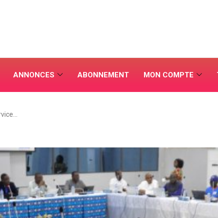
ANNONCES
ABONNEMENT
MON COMPTE
rvice…