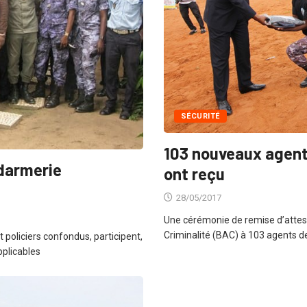
SÉCURITÉ
103 nouveaux agents
ndarmerie
ont reçu
28/05/2017
Une cérémonie de remise d’attesta
Criminalité (BAC) à 103 agents de
policiers confondus, participent,
pplicables