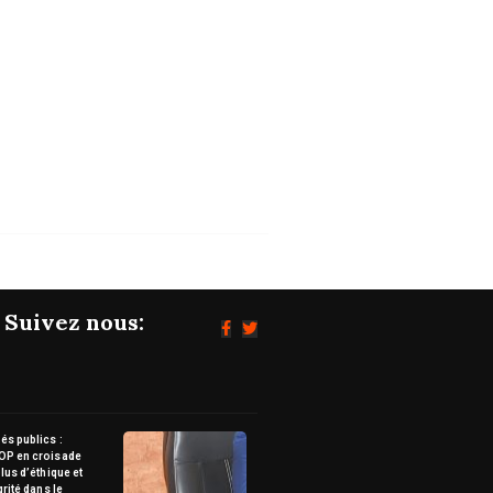
Suivez nous:
s publics :
OP en croisade
lus d’éthique et
grité dans le