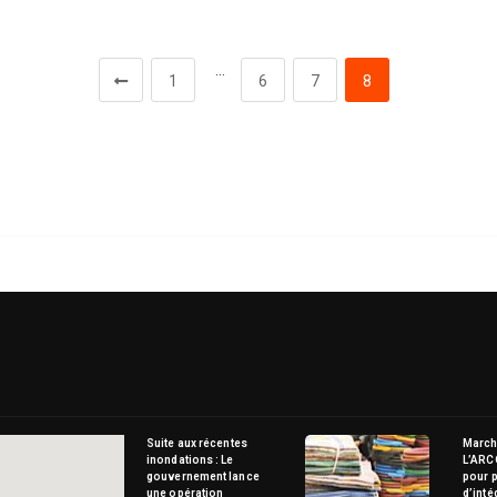
…
1
6
7
8
Suite aux récentes
Marché
inondations : Le
L’ARC
gouvernement lance
pour p
une opération
d’inté