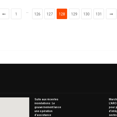
…
1
126
127
128
129
130
131
Suite aux récentes
Marché
inondations : Le
L’ARC
gouvernement lance
pour p
une opération
d’inté
d’assistance
secte