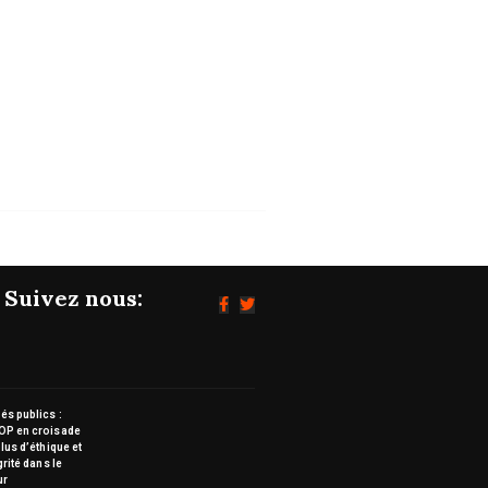
Suivez nous:
s publics :
OP en croisade
lus d’éthique et
grité dans le
ur