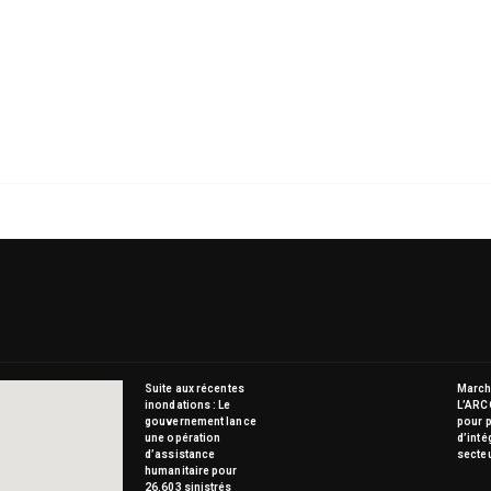
Suite aux récentes
Marché
inondations : Le
L’ARC
gouvernement lance
pour p
une opération
d’inté
d’assistance
secte
humanitaire pour
26.603 sinistrés