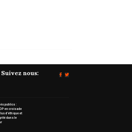
Suivez nous:
s publics :
OP en croisade
lus d’éthique et
grité dans le
ur