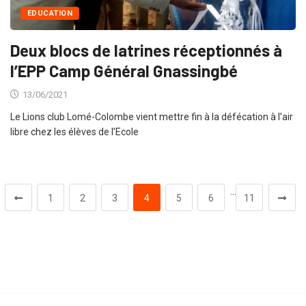
EDUCATION
Deux blocs de latrines réceptionnés à
l’EPP Camp Général Gnassingbé
13/06/2021
Le Lions club Lomé-Colombe vient mettre fin à la défécation à l’air
libre chez les élèves de l’Ecole
…
1
2
3
4
5
6
11