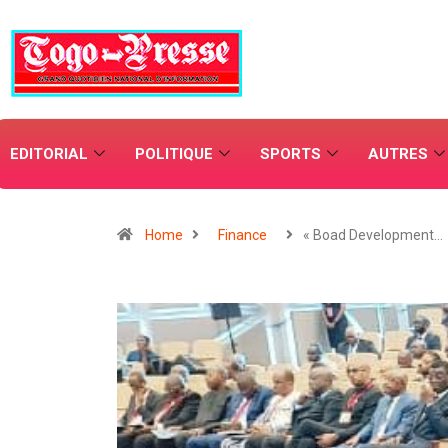
EDITORIAL
POLITIQUE
SPORTS
AUTRES
Home
Finance
« Boad Development…