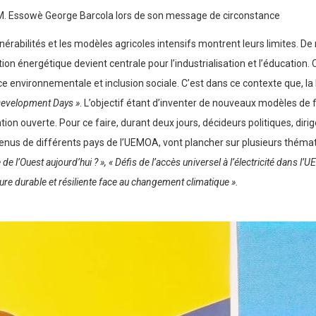
, M. Essowè George Barcola lors de son message de circonstance
lnérabilités et les modèles agricoles intensifs montrent leurs limites.
ition énergétique devient centrale pour l’industrialisation et l’éducation. 
ence environnementale et inclusion sociale. C’est dans ce contexte que
evelopment Days »
. L’objectif étant d’inventer de nouveaux modèles de 
ion ouverte. Pour ce faire, durant deux jours, décideurs politiques, dirig
 venus de différents pays de l’UEMOA, vont plancher sur plusieurs thémat
 l’Ouest aujourd’hui ? », « Défis de l’accès universel à l’électricité dans l’U
re durable et résiliente face au changement climatique ».