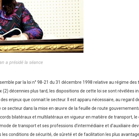
an a présidé la séance
semble par la loi n° 98-21 du 31 décembre 1998 relative au régime des
(2) décennies plus tard, les dispositions de cette loi se sont révélées
des enjeux que connait le secteur. Il est apparu nécessaire, au regard d
 ce secteur dans la mise en œuvre de la feuille de route gouvernementa
accords bilatéraux et multilatéraux en vigueur en matière de transport, le
de transport et ses professions d’intermédiaire et d’auxiliaire devraie
 conditions de sécurité, de sûreté et de facilitation les plus avantageuse