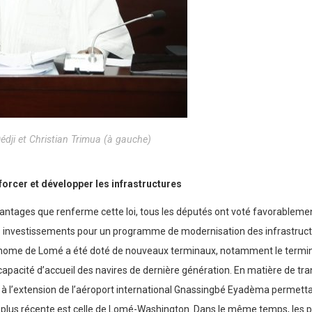
ji et Christian Trimua (à gauche)
orcer et développer les infrastructures
ntages que renferme cette loi, tous les députés ont voté favorablement.
 investissements pour un programme de modernisation des infrastructur
utonome de Lomé a été doté de nouveaux terminaux, notamment le termin
 capacité d’accueil des navires de dernière génération. En matière de t
 à l’extension de l’aéroport international Gnassingbé Eyadèma permettant
la plus récente est celle de Lomé-Washington. Dans le même temps, les pr