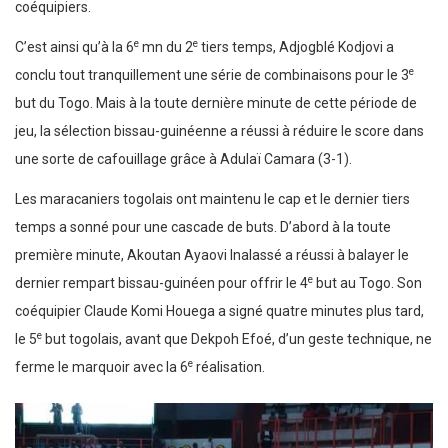
coéquipiers.
e
e
C’est ainsi qu’à la 6
mn du 2
tiers temps, Adjogblé Kodjovi a
e
conclu tout tranquillement une série de combinaisons pour le 3
but du Togo. Mais à la toute dernière minute de cette période de
jeu, la sélection bissau-guinéenne a réussi à réduire le score dans
une sorte de cafouillage grâce à Adulaï Camara (3-1).
Les maracaniers togolais ont maintenu le cap et le dernier tiers
temps a sonné pour une cascade de buts. D’abord à la toute
première minute, Akoutan Ayaovi Inalassé a réussi à balayer le
e
dernier rempart bissau-guinéen pour offrir le 4
but au Togo. Son
coéquipier Claude Komi Houega a signé quatre minutes plus tard,
e
le 5
but togolais, avant que Dekpoh Efoé, d’un geste technique, ne
e
ferme le marquoir avec la 6
réalisation.