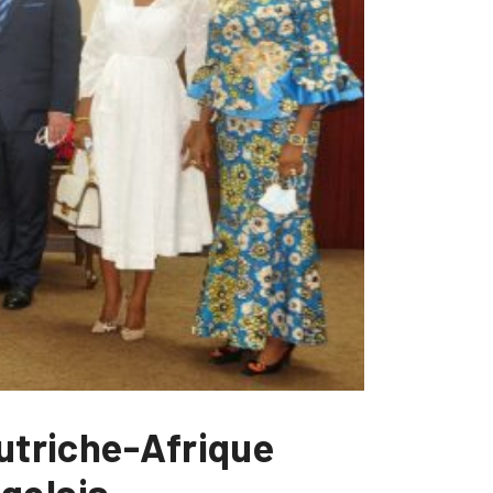
Autriche-Afrique
golais