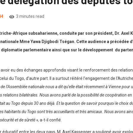
44
3 minutes read
riche-Afrique subsaharienne, conduite par son président, Dr. Axel 
nationale Mme Yawa Djigbodi Tségan. Cette audience a précédée d’u
a diplomatie parlementaire ainsi que sur le développement du parte
fié avoir eu des échanges approfondis visant le renforcement des relation
celui du Togo, d’autre part. Il a surtout réitéré l’engagement de l’Autri
de l’Assemblée nationale nous a dit qu’elle était récemment à Vienne pour
 relations bilatérales. Nous avons parlé de la possibilité de coopération en
itait au Togo depuis 30 ans déjà. Et la question de savoir pourquoi le choix 
 Les habitants du Togo sont très accueillants et très amicaux. Nous avons ain
écurité et de sûreté »,
a-t-il confié.
 éducatif entre les deux pays, M. Axel Kassegger a souligné avoir explo