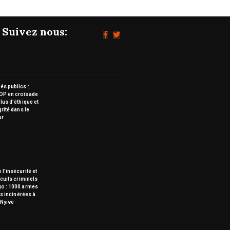
Suivez nous:
s publics :
OP en croisade
lus d’éthique et
grité dans le
ur
 l’insécurité et
rcuits criminels
go : 1000 armes
tes incinérées à
Nyivé