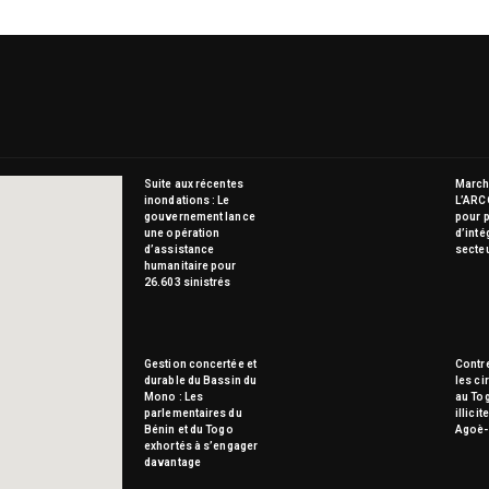
Suite aux récentes
Marché
inondations : Le
L’ARC
gouvernement lance
pour p
une opération
d’inté
d’assistance
secte
humanitaire pour
26.603 sinistrés
Gestion concertée et
Contre
durable du Bassin du
les ci
Mono : Les
au To
parlementaires du
illici
Bénin et du Togo
Agoè-
exhortés à s’engager
davantage