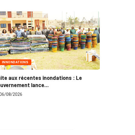
INNONDATIONS
MARCHÉS 
ite aux récentes inondations : Le
Marchés pu
uvernement lance...
pour plus..
06/08/2026
06/08/202