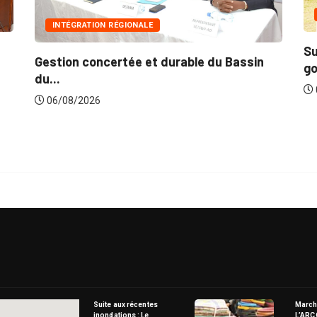
INNONDA
INTÉGRATION RÉGIONALE
Suite aux
estion concertée et durable du Bassin
gouvernem
u...
06/08/20
06/08/2026
Suite aux récentes
Marché
inondations : Le
L’ARC