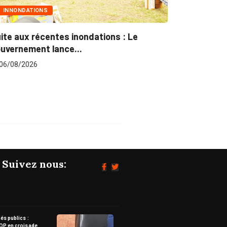
TIONS
MARCHÉS PUBLICS
 récentes inondations : Le
Marchés publics :
ent lance...
pour plus...
26
06/08/2026
Suivez nous:
s publics :
OP en croisade