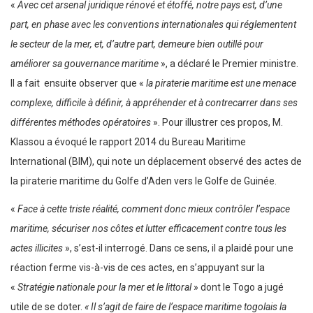
«
Avec cet arsenal juridique rénové et étoffé, notre pays est, d’une
part, en phase avec les conventions internationales qui réglementent
le secteur de la mer, et, d’autre part, demeure bien outillé pour
améliorer sa gouvernance maritime
», a déclaré le Premier ministre.
Il a fait ensuite observer que «
la piraterie maritime est une menace
complexe, difficile à définir, à appréhender et à contrecarrer dans ses
différentes méthodes opératoires
». Pour illustrer ces propos, M.
Klassou a évoqué le rapport 2014 du Bureau Maritime
International (BIM), qui note un déplacement observé des actes de
la piraterie maritime du Golfe d’Aden vers le Golfe de Guinée.
«
Face à cette triste réalité, comment donc mieux contrôler l’espace
maritime, sécuriser nos côtes et lutter efficacement contre tous les
actes illicites
», s’est-il interrogé. Dans ce sens, il a plaidé pour une
réaction ferme vis-à-vis de ces actes, en s’appuyant sur la
«
Stratégie nationale pour la mer et le littoral
» dont le Togo a jugé
utile de se doter.
« Il s’agit de faire de l’espace maritime togolais la