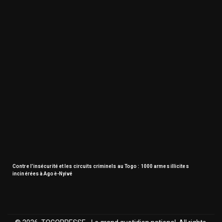
Contre l’insécurité et les circuits criminels au Togo : 1000 armes illicites
incinérées à Agoè-Nyivé