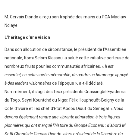
M. Gervais Djondo a reçu son trophée des mains du PCA Madiaw
Ndiaye
L’héritage d’une vision
Dans son allocution de circonstance, le président de l’Assemblée
nationale, Komi Selom Klassou, a salué cette initiative porteuse de
nombreux fruits pour les communautés africaines. «
Il est
essentiel, en cette soirée mémorable, de rendre un hommage appuyé
à des leaders visionnaires
de l’époque », a-t-il déclaré.
Nommément, il s’agit des feux présidents Gnassingbé Eyadema
du Togo, Seyni Kountché du Niger, Félix Houphouët-Boigny de la
Côte d’Ivoire et l’ex chef d’Etat Abdou Diouf du Sénégal. «
Nous
devons également rendre une vibrante admiration à trois figures
pionnières qui ont marqué l’histoire du Groupe Ecobank : d’abord M.
Koffi Gbondjidè Gervais Djondo, alors président de la Chambre du