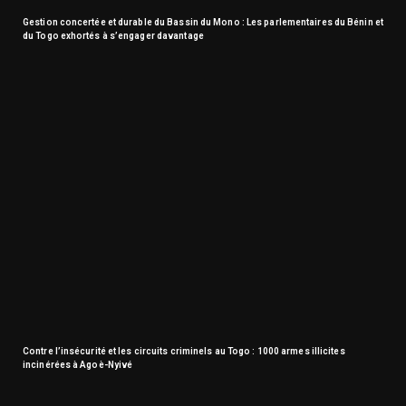
Gestion concertée et durable du Bassin du Mono : Les parlementaires du Bénin et
du Togo exhortés à s’engager davantage
Contre l’insécurité et les circuits criminels au Togo : 1000 armes illicites
incinérées à Agoè-Nyivé