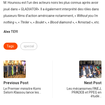
M. Hounsou est l’un des acteurs noirs les plus connus après avoir
joué dans «
GLADIATOR
». Il a également interprété des rôles dans
plusieurs films d’action américaine notamment, «
Without you i’m
nothing
», «
Thriler
», «
Boulet
», «
Blood diamond
», « Amistad », etc.
Alex TEYI
Tags:
special
Previous Post
Next Post
Le Premier ministre Komi
Les mécanismes FAIEJ,
Selom Klassou lance les…
PRADEB et PPEG en
étude…