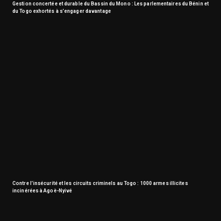
Gestion concertée et durable du Bassin du Mono : Les parlementaires du Bénin et
du Togo exhortés à s’engager davantage
Contre l’insécurité et les circuits criminels au Togo : 1000 armes illicites
incinérées à Agoè-Nyivé