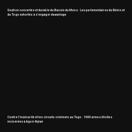
Gestion concertée et durable du Bassin du Mono : Les parlementaires du Bénin et
du Togo exhortés à s’engager davantage
Contre l’insécurité et les circuits criminels au Togo : 1000 armes illicites
incinérées à Agoè-Nyivé