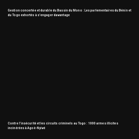
Gestion concertée et durable du Bassin du Mono : Les parlementaires du Bénin et
du Togo exhortés à s’engager davantage
Contre l’insécurité et les circuits criminels au Togo : 1000 armes illicites
incinérées à Agoè-Nyivé