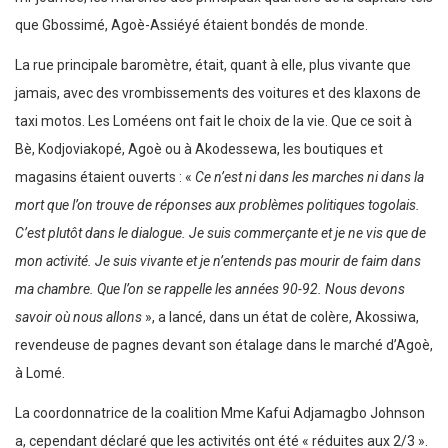
que Gbossimé, Agoè-Assiéyé étaient bondés de monde.
La rue principale baromètre, était, quant à elle, plus vivante que
jamais, avec des vrombissements des voitures et des klaxons de
taxi motos. Les Loméens ont fait le choix de la vie. Que ce soit à
Bè, Kodjoviakopé, Agoè ou à Akodessewa, les boutiques et
magasins étaient ouverts : «
Ce n’est ni dans les marches ni dans la
mort que l’on trouve de réponses aux problèmes politiques togolais.
C’est plutôt dans le dialogue. Je suis commerçante et je ne vis que de
mon activité. Je suis vivante et je n’entends pas mourir de faim dans
ma chambre. Que l’on se rappelle les années 90-92. Nous devons
savoir où nous allons
», a lancé, dans un état de colère, Akossiwa,
revendeuse de pagnes devant son étalage dans le marché d’Agoè,
à Lomé.
La coordonnatrice de la coalition Mme Kafui Adjamagbo Johnson
a, cependant déclaré que les activités ont été « réduites aux 2/3 ».