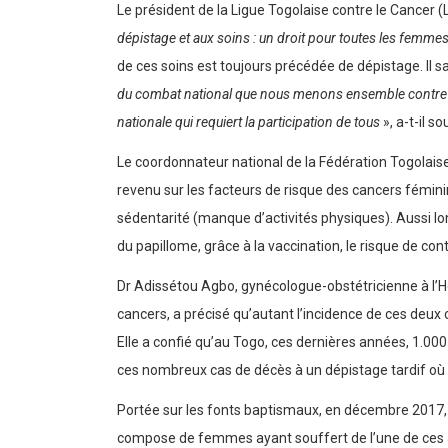
Le président de la Ligue Togolaise contre le Cancer
dépistage et aux soins : un droit pour toutes les femme
de ces soins est toujours précédée de dépistage. Il sa
du combat national que nous menons ensemble contre le
nationale qui requiert la participation de tous
», a-t-il so
Le coordonnateur national de la Fédération Togolais
revenu sur les facteurs de risque des cancers fémini
sédentarité (manque d’activités physiques). Aussi lon
du papillome, grâce à la vaccination, le risque de c
Dr Adissétou Agbo, gynécologue-obstétricienne à l’Hôp
cancers, a précisé qu’autant l’incidence de ces deu
Elle a confié qu’au Togo, ces dernières années, 1.0
ces nombreux cas de décès à un dépistage tardif où 
Portée sur les fonts baptismaux, en décembre 2017, p
compose de femmes ayant souffert de l’une de ces aff