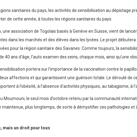
ions sanitaires du pays, les activités de sensibilisation au dépistage pr
r de cette année, à toutes les régions sanitaires du pays.
une association de Togolais basés à Genève en Suisse, vient de lancer u
tes dans les marchés et des élèves dans les lycées. Le projet débutera 
rvées pour la région sanitaire des Savanes. Comme toujours, la sensibili
e 40 ans d’âge, l’auto examen des seins, chaque mois, ainsi qu’une obse
sensibilisation portera sur l’importance de la vaccination contre le papi
ux affections et qui garantissent une guérison totale. Le déroulé de ce
pportent à l’obésité, à l’absence d’activités physiques, au tabagisme, à 
oumouni, le seul mois d’octobre retenu par la communauté internationa
être maintenue, plus longtemps, de sorte à démystifier ces pathologies e
e, mais un droit pour tous