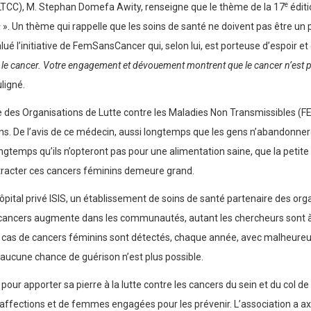
e
 (LTCC), M. Stephan Domefa Awity, renseigne que le thème de la 17
éditi
s
». Un thème qui rappelle que les soins de santé ne doivent pas être un pr
lué l’initiative de FemSansCancer qui, selon lui, est porteuse d’espoir et 
 cancer. Votre engagement et dévouement montrent que le cancer n’est pas 
uligné.
e des Organisations de Lutte contre les Maladies Non Transmissibles (
ns. De l’avis de ce médecin, aussi longtemps que les gens n’abandonneron
gtemps qu’ils n’opteront pas pour une alimentation saine, que la petite f
ontracter ces cancers féminins demeure grand.
ital privé ISIS, un établissement de soins de santé partenaire des organi
x cancers augmente dans les communautés, autant les chercheurs sont à 
00 cas de cancers féminins sont détectés, chaque année, avec malheureu
aucune chance de guérison n’est plus possible.
our apporter sa pierre à la lutte contre les cancers du sein et du col d
ections et de femmes engagées pour les prévenir. L’association a axé sa 