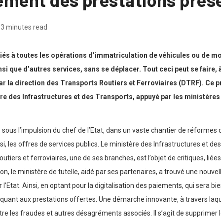
3 minutes read
s liés à toutes les opérations d’immatriculation de véhicules ou de m
 que d’autres services, sans se déplacer. Tout ceci peut se faire, à 
r la direction des Transports Routiers et Ferroviaires (DTRF). Ce p
ère des Infrastructures et des Transports, appuyé par les ministère
sous l’impulsion du chef de l’Etat, dans un vaste chantier de réformes d
si, les offres de services publics. Le ministère des Infrastructures et d
outiers et ferroviaires, une de ses branches, est l’objet de critiques, lié
ion, le ministère de tutelle, aidé par ses partenaires, a trouvé une nouve
 l’Etat. Ainsi, en optant pour la digitalisation des paiements, qui sera 
quant aux prestations offertes. Une démarche innovante, à travers laquell
ontre les fraudes et autres désagréments associés. Il s’agit de supprim