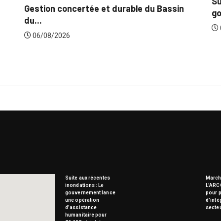
Suite aux récentes 
certée et durable du Bassin
gouvernement lance
06/08/2026
Suite aux récentes
Marché
inondations : Le
L’ARC
gouvernement lance
pour p
une opération
d’inté
d’assistance
secte
humanitaire pour