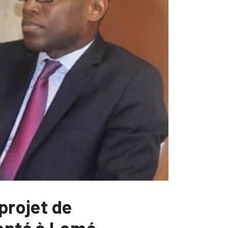
projet de
senté à Lomé