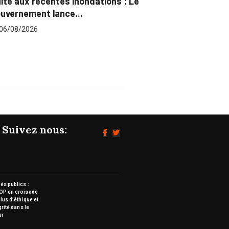
inondations : Le
Marchés publics : L’ARCOP e
...
pour plus...
06/08/2026
Suivez nous:
s publics :
OP en croisade
lus d’éthique et
grité dans le
ur