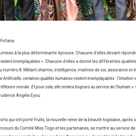
 Fofana.
mises à la plus déterminante épreuve. Chacune d’elles devant répondre 
s restent irremplaçables
». Chacune d’elles a donné les différentes qualité
 numéro 8. Mêlant charme, intelligence, maitrise de soi, assurance et élo
Artificielle, certaines qualités humaines restent irremplaçables : l’intuition et
 réflexion morale. Et pour cela, elle restera toujours au service de l’humain
».
e Prudence Angèle Eyou.
rts qui ont porté fruits, la nouvelle reine de la beauté togolaise, apr
oncours du Comité Miss Togo et les partenaires, se mettre au service de l