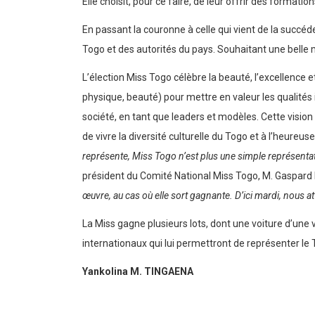
Elle choisit, pour ce faire, de leur offrir des formati
En passant la couronne à celle qui vient de la succéd
Togo et des autorités du pays. Souhaitant une belle 
L’élection Miss Togo célèbre la beauté, l’excellence
physique, beauté) pour mettre en valeur les qualités
société, en tant que leaders et modèles. Cette vision
de vivre la diversité culturelle du Togo et à l’heureus
représente, Miss Togo n’est plus une simple représent
président du Comité National Miss Togo, M. Gaspard Ba
œuvre, au cas où elle sort gagnante. D’ici mardi, nous
La Miss gagne plusieurs lots, dont une voiture d’une 
internationaux qui lui permettront de représenter le T
Yankolina M. TINGAENA