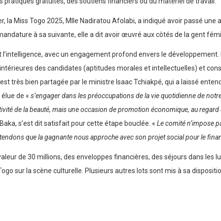
ons pratiques gratuites, des soutiens financiers ou du matériel de travail.
er, la Miss Togo 2025, Mlle Nadiratou Afolabi, a indiqué avoir passé une
mandature à sa suivante, elle a dit avoir œuvré aux côtés de la gent f
 et l’intelligence, avec un engagement profond envers le développement.
 intérieures des candidates (aptitudes morales et intellectuelles) et c
 est très bien partagée par le ministre Isaac Tchiakpé, qui a laissé ent
e élue de «
s’engager dans les préoccupations de la vie quotidienne de notre 
ativité de la beauté, mais une occasion de promotion économique, au regar
ka, s’est dit satisfait pour cette étape bouclée. «
Le comité n’impose pa
 attendons que la gagnante nous approche avec son projet social pour le fin
valeur de 30 millions, des enveloppes financières, des séjours dans les l
ogo sur la scène culturelle. Plusieurs autres lots sont mis à sa disposit