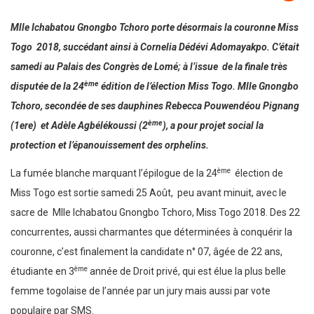
Mlle Ichabatou Gnongbo Tchoro porte désormais la couronne Miss
Togo 2018, succédant ainsi à Cornelia Dédévi Adomayakpo. C’était
samedi au Palais des Congrès de Lomé; à l’issue de la finale très
ème
disputée de la 24
édition de l’élection Miss Togo. Mlle Gnongbo
Tchoro, secondée de ses dauphines Rebecca Pouwendéou Pignang
ème
(1ere) et Adèle Agbélékoussi (2
), a pour projet social la
protection et l’épanouissement des orphelins.
ème
La fumée blanche marquant l’épilogue de la 24
élection de
Miss Togo est sortie samedi 25 Août, peu avant minuit, avec le
sacre de Mlle Ichabatou Gnongbo Tchoro, Miss Togo 2018. Des 22
concurrentes, aussi charmantes que déterminées à conquérir la
couronne, c’est finalement la candidate n° 07, âgée de 22 ans,
ème
étudiante en 3
année de Droit privé, qui est élue la plus belle
femme togolaise de l’année par un jury mais aussi par vote
populaire par SMS.