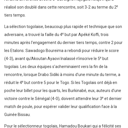
e
réalisé son doublé dans cette rencontre, soit 3-2 au terme du 2
tiers temps.
La sélection togolaise, beaucoup plus rapide et technique que son
e
adversaire, a trouvé la faille du 4
but par Apéké Koffi, trois
minutes après l’engagement du dernier tiers temps, contre 2 pour
les Etalons. Sawadogo Boureima a rebondi pour réduire le score
e
(4-3), avant qu’Akoutan Ayaovi Inalassé n’inscrive le 5
but
togolais. Les deux équipes s’acheminaient vers la fin de la
rencontre, lorsque Drabo Sidiki à moins d’une minute du terme, a
e
réduit le 4
but contre 5 pour le Togo. Si les Togolais ont déjà en
poche leur billet pour les quarts, les Burkinabé, eux, auteurs d’une
e
victoire contre le Sénégal (4-0), doivent attendre leur 3
et dernier
match de poule, pour espérer valider leur qualification face à la
Guinée Bissau.
Pour le sélectionneur togolais, Hamadou Boukari qui a félicité ses