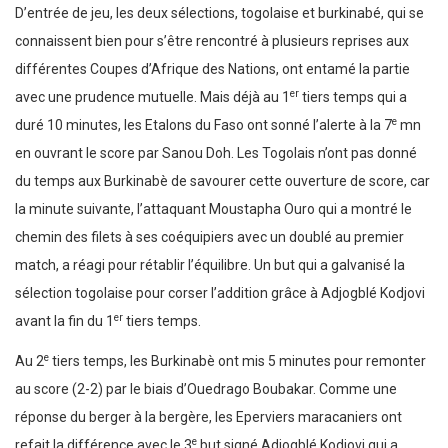
D’entrée de jeu, les deux sélections, togolaise et burkinabé, qui se
connaissent bien pour s’être rencontré à plusieurs reprises aux
différentes Coupes d’Afrique des Nations, ont entamé la partie
er
avec une prudence mutuelle. Mais déjà au 1
tiers temps qui a
e
duré 10 minutes, les Etalons du Faso ont sonné l’alerte à la 7
mn
en ouvrant le score par Sanou Doh. Les Togolais n’ont pas donné
du temps aux Burkinabè de savourer cette ouverture de score, car
la minute suivante, l’attaquant Moustapha Ouro qui a montré le
chemin des filets à ses coéquipiers avec un doublé au premier
match, a réagi pour rétablir l’équilibre. Un but qui a galvanisé la
sélection togolaise pour corser l’addition grâce à Adjogblé Kodjovi
er
avant la fin du 1
tiers temps.
e
Au 2
tiers temps, les Burkinabè ont mis 5 minutes pour remonter
au score (2-2) par le biais d’Ouedrago Boubakar. Comme une
réponse du berger à la bergère, les Eperviers maracaniers ont
e
refait la différence avec le 3
but signé Adjogblé Kodjovi qui a