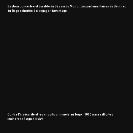
Gestion concertée et durable du Bassin du Mono : Les parlementaires du Bénin et
du Togo exhortés à s’engager davantage
Contre l’insécurité et les circuits criminels au Togo : 1000 armes illicites
incinérées à Agoè-Nyivé