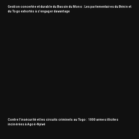
Gestion concertée et durable du Bassin du Mono : Les parlementaires du Bénin et
du Togo exhortés à s’engager davantage
Contre l’insécurité et les circuits criminels au Togo : 1000 armes illicites
incinérées à Agoè-Nyivé