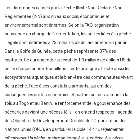
Les dommages causés par la Pêche Illicite Non Déclarée Non
Réglementée (INN) aux niveaux social, économique et
environnemental sont énormes. Selon la FAO, organisation
onusienne en charge de l’alimentation, les pertes liées à la pêche
illégale sont estimées à 23 milliards de dollars américain par an.
Dans le Golfe de Guinée, cette pèche représente 37% des
captures. Ce qui engendre un coût de 1,3 milliard de dollars US de
perte chaque année. Par ailleurs, cette pratique affecte aussi les
écosystèmes aquatiques et le bien-être des communautés vivant
de la pêche. Face à ces constats alarmants, qui ont des
conséquences sur les économies et partant sur ses acteurs à la
fois au Togo et au Bénin, le renforcement de la gouvernance des
pêcheries devient une nécessité, si l’on entend respecter l’agenda
des Objectifs de Développement Durable de l’Organisation des
Nations Unies (ONU), en particulier la cible 14.4 : «
réglementer
efficacement la pèche , mettre un terme à la surpêche ,à la pêche