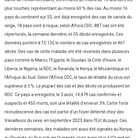
plus touchés, représentant au moins 60 % des cas. Au moins 16
pays du continent sur 55, ont déjà enregistré des cas de variole du
singe, 18 pays sont à risque, selon Africa CDC. 887 cas ont été
répertoriés, la semaine dernière, et 05 décès enregistrés. Ces
données portent à 15.132 le nombre de cas enregistrés et 461
décès. Des cas de cette maladie ont été recensés dans plusieurs
pays comme le Maroc, l’Egypte, le Soudan, la Côte d’Ivoire, le
Liberia, le Nigeria, la RDC, le Rwanda, le Kenya, le Mozambique et
l’Afrique du Sud. Selon l’Africa CDC, le taux de létalité du virus est
supérieur à 3 %. La plupart des cas et des décès se produisent en
RDC. Ce pays a enregistré, le 3 août, 14.479 cas confirmés et
suspects et 455 morts, soit une létalité d’environ 3%. Cette forte
recrudescence des cas est partie d’un foyer détecté chez des
travailleurs du sexe, en septembre 2023 dans l’Est du pays. Ces
dernières semaines, des malades ont aussi été signalés au Kenya,
au Rwanda, au Burundi, en Ouganda, mais aussi plus à l’Ouest en