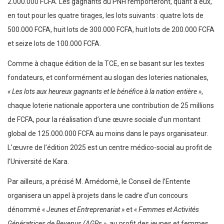
2.000.000 FCFA. Les gagnants du PNH remporteront, quant à eux,
en tout pour les quatre tirages, les lots suivants : quatre lots de
500.000 FCFA, huit lots de 300.000 FCFA, huit lots de 200.000 FCFA
et seize lots de 100.000 FCFA.
Comme à chaque édition de la TCE, en se basant sur les textes
fondateurs, et conformément au slogan des loteries nationales,
« Les lots aux heureux gagnants et le bénéfice à la nation entière »
,
chaque loterie nationale apportera une contribution de 25 millions
de FCFA, pour la réalisation d’une œuvre sociale d’un montant
global de 125.000.000 FCFA au moins dans le pays organisateur.
L’œuvre de l’édition 2025 est un centre médico-social au profit de
l’Université de Kara.
Par ailleurs, a précisé M. Amédomè, le Conseil de l’Entente
organisera un appel à projets dans le cadre d’un concours
dénommé
« Jeunes et Entreprenariat »
et
« Femmes et Activités
Génératrices de Revenus (AGRs »
, au profit des jeunes et femmes