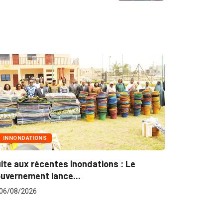
MARCHÉS PUBLICS
INTÉGRAT
rchés publics : L’ARCOP en croisade
Gestion co
ur plus...
du...
06/08/2026
06/08/202