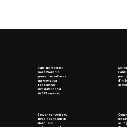
Suite aux récentes
Marché
inondations : Le
L’ARC
gouvernement lance
pour p
une opération
d’inté
d’assistance
secte
humanitaire pour
26.603 sinistrés
Gestion concertée et
Contre
durable du Bassin du
les ci
Mono : Les
au To