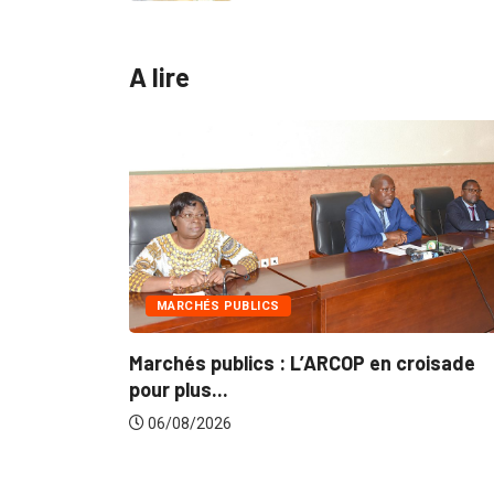
A lire
INTÉGRATION RÉGIONALE
roisade
Gestion concertée et durable du Bassin
du...
06/08/2026