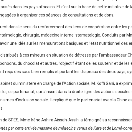
orisés dans les pays africains. Et c’est sur la base de cette initiative
 engagées à organiser ces séances de consultations et de dons.
rent dans le sens du renforcement des liens de coopération entre les pe
talmologie, chirurgie, médecine interne, stomatologie. Conduits par Mme
avoir une idée sur les mensurations basiques et l’état nutritionnel des e
distribués à ces mineurs en situation de détresse par l’ambassadeur Ch
, bonbons, du chocolat et autres, l’objectif étant de les soutenir et de le
nt reçu des sacs bien remplis et portant les drapeaux des deux pays, sym
cabinet du ministère en charge de l’Action sociale, M. Koffi Gani, a ex
ui, ce partenariat, qui s’inscrit dans la droite ligne des actions sociale
mes d’inclusion sociale. Il expliqué que le partenariat avec la Chine est 
s.
ion de SPES, Mme Irène Ashira Aissah-Assih, a témoigné sa reconnaissanc
nés par cette arrivée massive de médecins venus de Kara et de Lomé-comm