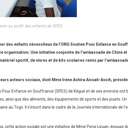
tions au profit des enfants de SPES.
eur des enfants nécessiteux de l’ONG Soutien Pour Enfance en Souf
te organisation. Une initiative conjointe de l’ambassade de Chine et 
atériel sportif, de vivres et de kits scolaires remis par l’ambassa
ieurs acteurs sociaux, dont Mme Irène Ashira Aissah-Assih, préside
n Pour Enfance en Souffrance (SPES) de Kégué et de ses environs ont b
res, ainsi que des aliments, des équipements de sports et des jouets. U
ne au Togo. Il s’inscrit dans le cadre de la Journée internationale de l
cette action sociale est une initiative de Mme Peng Liyuan, épouse du p