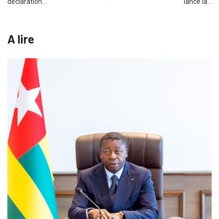
déclaration…
lance la…
A lire
MÉDIAS