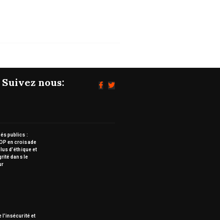
Suivez nous:
s publics :
OP en croisade
lus d’éthique et
grité dans le
ur
 l’insécurité et