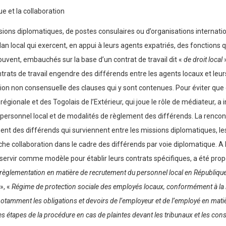
ue et la collaboration
sions diplomatiques, de postes consulaires ou d’organisations internatio
lan local qui exercent, en appui à leurs agents expatriés, des fonction
souvent, embauchés sur la base d’un contrat de travail dit «
de droit local
»
trats de travail engendre des différends entre les agents locaux et leur
ation non consensuelle des clauses qui y sont contenues. Pour éviter que 
régionale et des Togolais de l’Extérieur, qui joue le rôle de médiateur, a
ersonnel local et de modalités de règlement des différends. La rencontr
t des différends qui surviennent entre les missions diplomatiques, les 
che collaboration dans le cadre des différends par voie diplomatique. A 
e servir comme modèle pour établir leurs contrats spécifiques, a été pro
règlementation en matière de recrutement du personnel local en République t
», «
Régime de protection sociale des employés locaux, conformément à la 
 notamment les obligations et devoirs de l’employeur et de l’employé en mati
 étapes de la procédure en cas de plaintes devant les tribunaux et les con