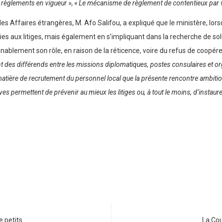
t règlements en vigueur »
,
« Le mécanisme de règlement de contentieux par 
es Affaires étrangères, M. Afo Salifou, a expliqué que le ministère, lorsqu
ties aux litiges, mais également en s’impliquant dans la recherche de sol
nablement son rôle, en raison de la réticence, voire du refus de coopér
t des différends entre les missions diplomatiques, postes consulaires et or
matière de recrutement du personnel local que la présente rencontre ambiti
 permettent de prévenir au mieux les litiges ou, à tout le moins, d’instaure
e petits…
La Cou