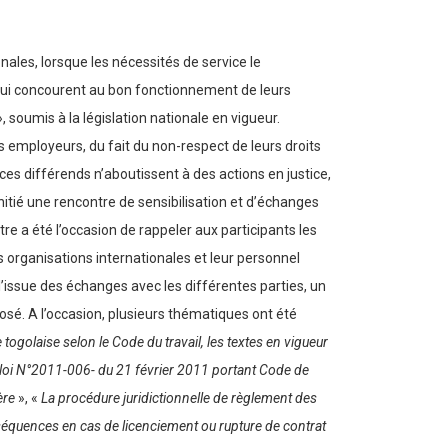
nales, lorsque les nécessités de service le
s qui concourent au bon fonctionnement de leurs
, soumis à la législation nationale en vigueur.
s employeurs, du fait du non-respect de leurs droits
ces différends n’aboutissent à des actions en justice,
 initié une rencontre de sensibilisation et d’échanges
e a été l’occasion de rappeler aux participants les
organisations internationales et leur personnel
l’issue des échanges avec les différentes parties, un
posé. A l’occasion, plusieurs thématiques ont été
ogolaise selon le Code du travail, les textes en vigueur
loi N°2011-006- du 21 février 2011 portant Code de
ère
», «
La procédure juridictionnelle de règlement des
séquences en cas de licenciement ou rupture de contrat