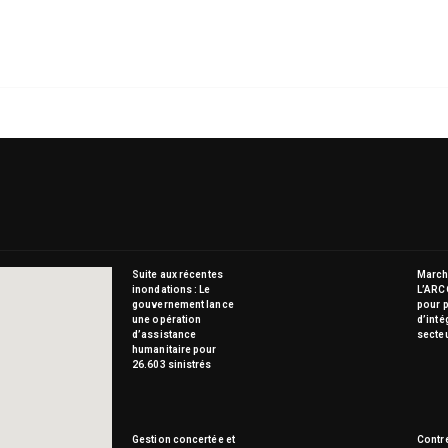
Suite aux récentes
Marché
inondations : Le
L’ARC
gouvernement lance
pour p
une opération
d’inté
d’assistance
secte
humanitaire pour
26.603 sinistrés
Gestion concertée et
Contre