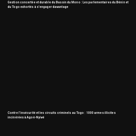
Gestion concertée et durable du Bassin du Mono : Les parlementaires du Bénin et
du Togo exhortés à s’engager davantage
Contre l’insécurité et les circuits criminels au Togo : 1000 armes illicites
incinérées à Agoè-Nyivé