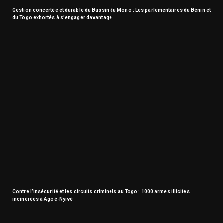
Gestion concertée et durable du Bassin du Mono : Les parlementaires du Bénin et
du Togo exhortés à s’engager davantage
Contre l’insécurité et les circuits criminels au Togo : 1000 armes illicites
incinérées à Agoè-Nyivé