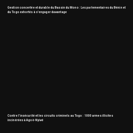
Gestion concertée et durable du Bassin du Mono : Les parlementaires du Bénin et
du Togo exhortés à s’engager davantage
Contre l’insécurité et les circuits criminels au Togo : 1000 armes illicites
incinérées à Agoè-Nyivé