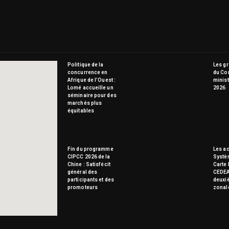
Politique de la
Les g
concurrence en
du Co
Afrique de l’Ouest :
minist
Lomé accueille un
2026
séminaire pour des
marchés plus
équitables
Fin du programme
Les ac
CIPCC 2026 de la
Systè
Chine : Satisfécit
Carte 
général des
CEDEA
participants et des
deuxi
promoteurs
zonal