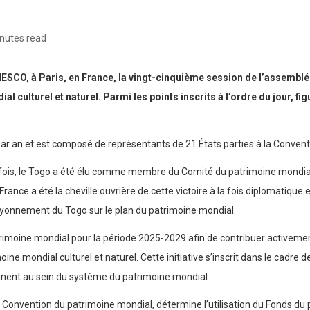
nutes read
NESCO, à Paris, en France, la vingt-cinquième session de l’assemblé
l culturel et naturel. Parmi les points inscrits à l’ordre du jour, f
par an et est composé de représentants de 21 États parties à la Convent
e fois, le Togo a été élu comme membre du Comité du patrimoine mondial
ce a été la cheville ouvrière de cette victoire à la fois diplomatique e
rayonnement du Togo sur le plan du patrimoine mondial.
imoine mondial pour la période 2025-2029 afin de contribuer activement 
ine mondial culturel et naturel. Cette initiative s’inscrit dans le cadre 
ontinent au sein du système du patrimoine mondial.
Convention du patrimoine mondial, détermine l’utilisation du Fonds du p