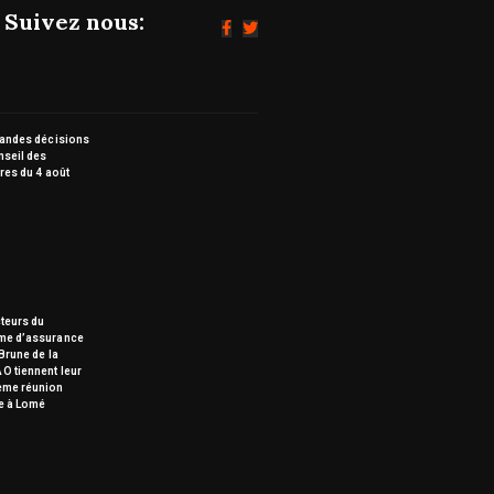
Suivez nous:
randes décisions
nseil des
res du 4 août
teurs du
me d’assurance
Brune de la
O tiennent leur
ème réunion
e à Lomé