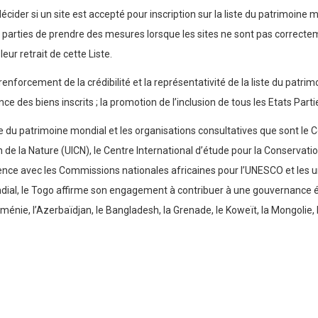
cider si un site est accepté pour inscription sur la liste du patrimoine m
 parties de prendre des mesures lorsque les sites ne sont pas correcteme
leur retrait de cette Liste.
enforcement de la crédibilité et la représentativité de la liste du patrim
ience des biens inscrits ; la promotion de l’inclusion de tous les Etats Part
 du patrimoine mondial et les organisations consultatives que sont le 
n de la Nature (UICN), le Centre International d’étude pour la Conserv
gence avec les Commissions nationales africaines pour l’UNESCO et les un
al, le Togo affirme son engagement à contribuer à une gouvernance équ
nie, l’Azerbaïdjan, le Bangladesh, la Grenade, le Koweït, la Mongolie, l