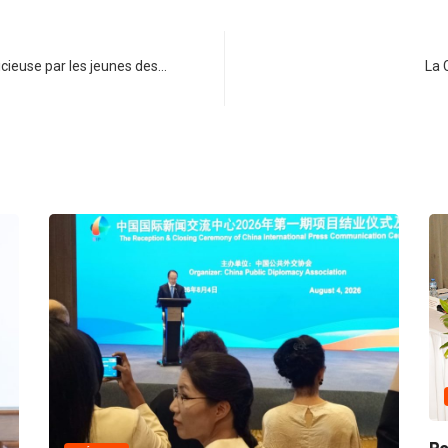
dicieuse par les jeunes des…
La 
COMM