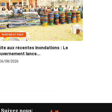
INNONDATIONS
MARCHÉS P
ite aux récentes inondations : Le
Marchés pu
uvernement lance...
pour plus...
6/08/2026
06/08/202
Suivez nous: