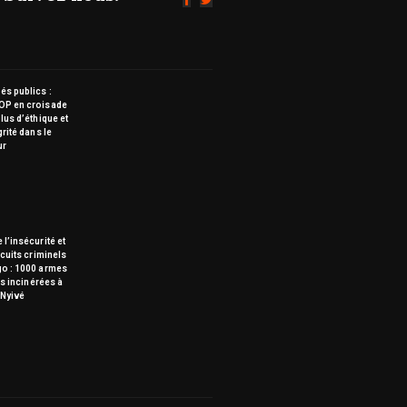
s publics :
OP en croisade
lus d’éthique et
grité dans le
ur
 l’insécurité et
rcuits criminels
go : 1000 armes
tes incinérées à
Nyivé