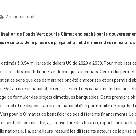
2 minutes read
isation de Fonds Vert pour le Climat enclenché par le gouvernement t
r les résultats de la phase de préparation et de mener des réflexions
estimés à 3,54 milliards de dollars US de 2020 à 2030. Pour mobiliser 
es dispositifs institutionnels et techniques adéquats. Ceux-ci lui perme
est en ce sens que des démarches ont été entreprises et ont permis d’abo
u FVC au niveau national, le renforcement des capacités techniques et i
Togo de formuler des projets climatiques banquables. Cette première pha
ès direct et de disposer au niveau national d’un portefeuille de projets
 Vert pour le Climat et de bénéficier de ses différents financements. Le
ésentant son ministre, a, à l’ouverture des travaux, rappelé aux particip
elle nationale. Il a, par ailleurs, rassuré les différents acteurs de la 