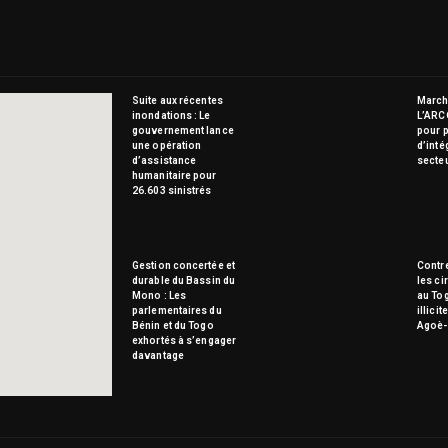
Suite aux récentes
Marché
inondations : Le
L’ARC
gouvernement lance
pour p
une opération
d’inté
d’assistance
secte
humanitaire pour
26.603 sinistrés
Gestion concertée et
Contre
durable du Bassin du
les ci
Mono : Les
au To
parlementaires du
illici
Bénin et du Togo
Agoè-
exhortés à s’engager
davantage