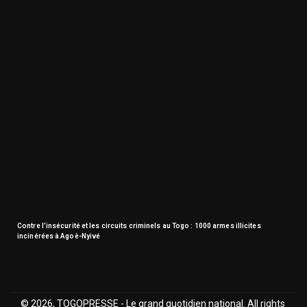
Contre l’insécurité et les circuits criminels au Togo : 1000 armes illicites
incinérées à Agoè-Nyivé
© 2026, TOGOPRESSE - Le grand quotidien national. All rights