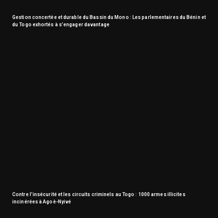
Gestion concertée et durable du Bassin du Mono : Les parlementaires du Bénin et
du Togo exhortés à s’engager davantage
Contre l’insécurité et les circuits criminels au Togo : 1000 armes illicites
incinérées à Agoè-Nyivé