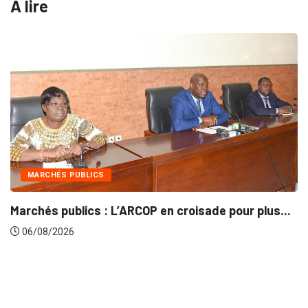
A lire
CS
INTÉGRATION RÉ
 : L’ARCOP en croisade pour plus...
Gestion concert
06/08/2026