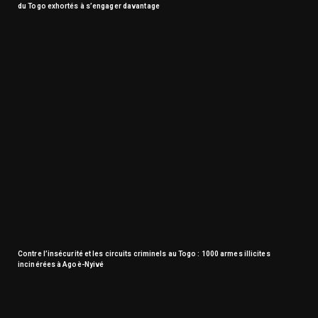
du Togo exhortés à s’engager davantage
Contre l’insécurité et les circuits criminels au Togo : 1000 armes illicites
incinérées à Agoè-Nyivé