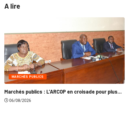
A lire
RCHÉS PUBLICS
INT
és publics : L’ARCOP en croisade pour plus...
Gesti
8/2026
06/0