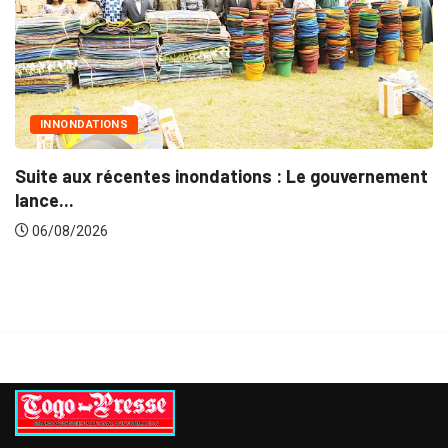
INNONDATIONS
uite aux récentes inondations : Le gouvernement
M
ance...
06/08/2026