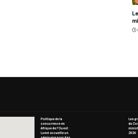
Le
mi
Politique de la
Les g
concurrence en
du Co
Afrique de l’Ouest :
minist
Lomé accueille un
2026
séminaire pour des