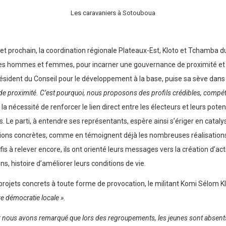
Les caravaniers à Sotouboua
let prochain, la coordination régionale Plateaux-Est, Kloto et Tchamba d
de ses hommes et femmes, pour incarner une gouvernance de proximité et
ident du Conseil pour le développement à la base, puise sa sève dans la p
de proximité. C’est pourquoi, nous proposons des profils crédibles, compé
a nécessité de renforcer le lien direct entre les électeurs et leurs pot
ats. Le parti, à entendre ses représentants, espère ainsi s’ériger en cat
tions concrètes, comme en témoignent déjà les nombreuses réalisations 
 à relever encore, ils ont orienté leurs messages vers la création d’act
s, histoire d’améliorer leurs conditions de vie.
s projets concrets à toute forme de provocation, le militant Komi Sélom K
re démocratie locale ».
ar nous avons remarqué que lors des regroupements, les jeunes sont absents.