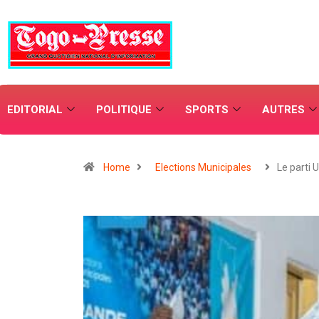
EDITORIAL
POLITIQUE
SPORTS
AUTRES
Home
Elections Municipales
Le parti 