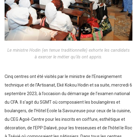
Le ministre Hodin (en tenue traditionnelle) exhorte les candidats
à exercer le métier qu’ils ont appris.
Cinq centres ont été visités par le ministre de l’Enseignement
technique et de l’Artisanat, Eké Kokou Hodin et sa suite, mercredi 6
septembre 2023, à l’occasion du démarrage de l’examen national
du CFA. Il s’agit du SGMT où composaient les boulangères et
boulangers, de l’Hôtel Ecole la Savoureuse pour ceux de la cuisine,
du CEG Agoè-Centre pour les inscrits en coiffure, esthétique et
décoration, de l’EPP Dalavé, pour les tresseuses et de l’hôtel le Roc
à Tsévié où composaient les pâtissiers. Dans tous les centres