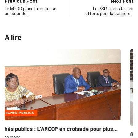
Previous Post
Next Post
Le MPDD place la jeunesse
Le PSR intensifie ses
au cœur de…
efforts pour la dernière…
A lire
INTÉGRATION RÉGIONALE
..
Gestion concertée et durable du Bassin du...