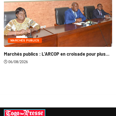
 PUBLICS
INTÉGRAT
blics : L’ARCOP en croisade pour plus...
Gestion co
26
06/08/20